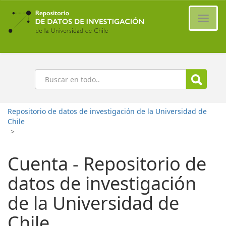
Ir
al
Cambi
contenido
naveg
principal
Buscar
Repositorio de datos de investigación de la Universidad de
Chile
>
Cuenta - Repositorio de
datos de investigación
de la Universidad de
Chile