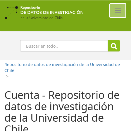
Ir
al
Cambi
contenido
naveg
principal
Buscar
Repositorio de datos de investigación de la Universidad de
Chile
>
Cuenta - Repositorio de
datos de investigación
de la Universidad de
Chile