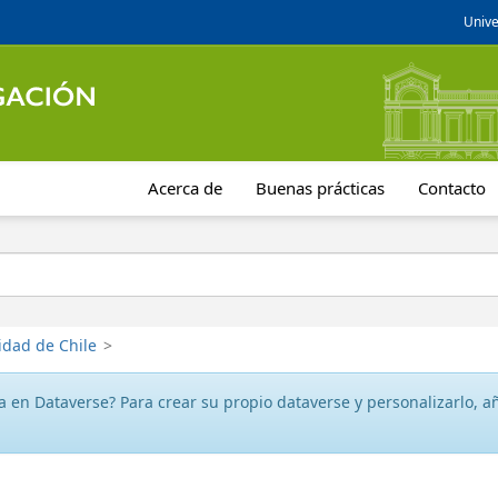
Unive
Acerca de
Buenas prácticas
Contacto
idad de Chile
>
 en Dataverse? Para crear su propio dataverse y personalizarlo, aña