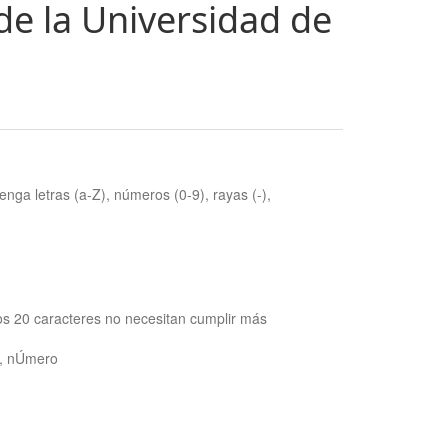
de la Universidad de
nga letras (a-Z), números (0-9), rayas (-),
os 20 caracteres no necesitan cumplir más
ra, nÚmero