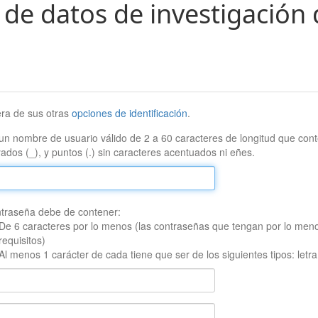
 de datos de investigación 
era de sus otras
opciones de identificación
.
un nombre de usuario válido de 2 a 60 caracteres de longitud que conte
ados (_), y puntos (.) sin caracteres acentuados ni eñes.
traseña debe de contener:
De 6 caracteres por lo menos (las contraseñas que tengan por lo men
requisitos)
Al menos 1 carácter de cada tiene que ser de los siguientes tipos: let