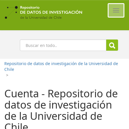
Ir
al
Cambi
contenido
naveg
principal
Buscar
Repositorio de datos de investigación de la Universidad de
Chile
>
Cuenta - Repositorio de
datos de investigación
de la Universidad de
Chile