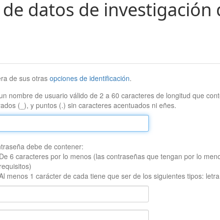
 de datos de investigación 
era de sus otras
opciones de identificación
.
un nombre de usuario válido de 2 a 60 caracteres de longitud que conte
ados (_), y puntos (.) sin caracteres acentuados ni eñes.
traseña debe de contener:
De 6 caracteres por lo menos (las contraseñas que tengan por lo men
requisitos)
Al menos 1 carácter de cada tiene que ser de los siguientes tipos: let