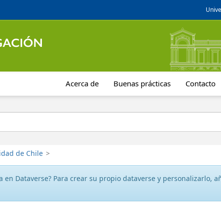
Unive
Acerca de
Buenas prácticas
Contacto
idad de Chile
>
 en Dataverse? Para crear su propio dataverse y personalizarlo, aña