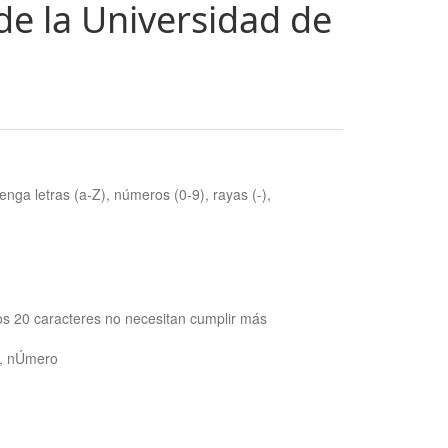
de la Universidad de
nga letras (a-Z), números (0-9), rayas (-),
os 20 caracteres no necesitan cumplir más
ra, nÚmero