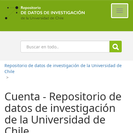
Ir
al
Cambi
contenido
naveg
principal
Buscar
Repositorio de datos de investigación de la Universidad de
Chile
>
Cuenta - Repositorio de
datos de investigación
de la Universidad de
Chile