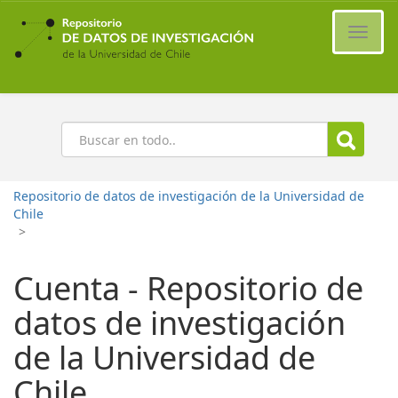
Ir
al
Cambi
contenido
naveg
principal
Buscar
Repositorio de datos de investigación de la Universidad de
Chile
>
Cuenta - Repositorio de
datos de investigación
de la Universidad de
Chile