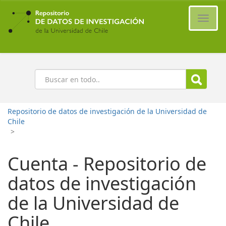
Ir
al
Cambi
contenido
naveg
principal
Buscar
Repositorio de datos de investigación de la Universidad de
Chile
>
Cuenta - Repositorio de
datos de investigación
de la Universidad de
Chile