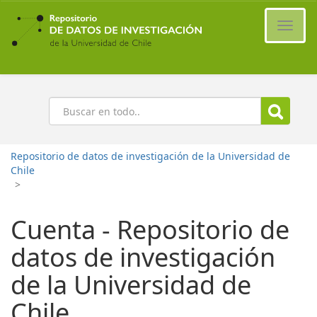
Ir
al
Cambi
contenido
naveg
principal
Buscar
Repositorio de datos de investigación de la Universidad de
Chile
>
Cuenta - Repositorio de
datos de investigación
de la Universidad de
Chile