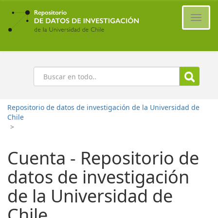
Ir
al
Cambi
contenido
naveg
principal
Buscar
Repositorio de datos de investigación de la Universidad de
Chile
>
Cuenta - Repositorio de
datos de investigación
de la Universidad de
Chile