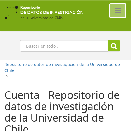
Ir
al
Cambi
contenido
naveg
principal
Buscar
Repositorio de datos de investigación de la Universidad de
Chile
>
Cuenta - Repositorio de
datos de investigación
de la Universidad de
Chile