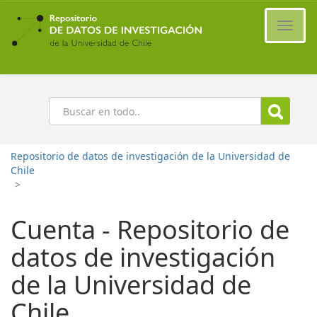
Ir
al
Cambi
contenido
naveg
principal
Buscar
Repositorio de datos de investigación de la Universidad de
Chile
>
Cuenta - Repositorio de
datos de investigación
de la Universidad de
Chile