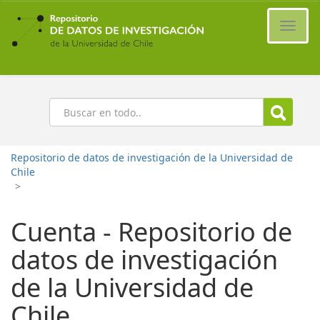
Ir
al
Cambi
contenido
naveg
principal
Buscar
Repositorio de datos de investigación de la Universidad de
Chile
>
Cuenta - Repositorio de
datos de investigación
de la Universidad de
Chile