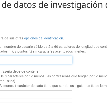
 de datos de investigación 
era de sus otras
opciones de identificación
.
un nombre de usuario válido de 2 a 60 caracteres de longitud que conte
ados (_), y puntos (.) sin caracteres acentuados ni eñes.
traseña debe de contener:
De 6 caracteres por lo menos (las contraseñas que tengan por lo men
requisitos)
Al menos 1 carácter de cada tiene que ser de los siguientes tipos: let