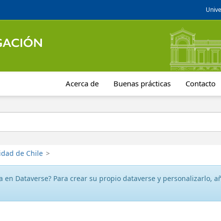
Unive
Acerca de
Buenas prácticas
Contacto
idad de Chile
>
 en Dataverse? Para crear su propio dataverse y personalizarlo, aña