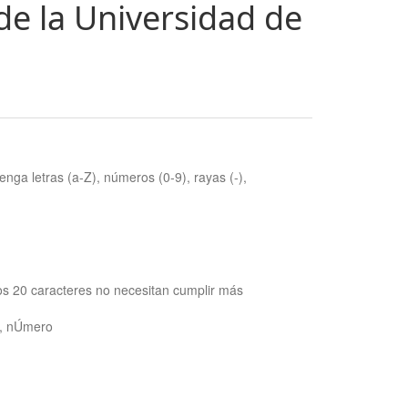
de la Universidad de
nga letras (a-Z), números (0-9), rayas (-),
os 20 caracteres no necesitan cumplir más
ra, nÚmero