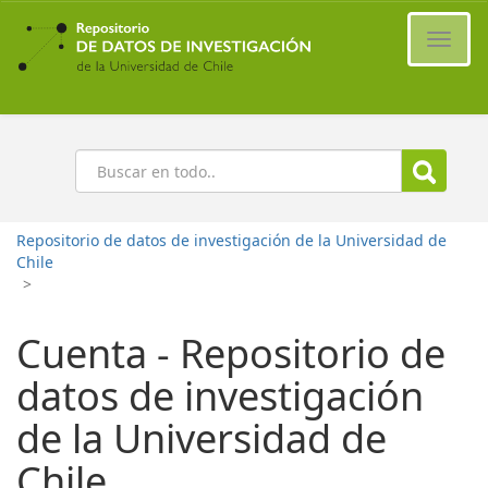
Ir
al
Cambi
contenido
naveg
principal
Buscar
Repositorio de datos de investigación de la Universidad de
Chile
>
Cuenta - Repositorio de
datos de investigación
de la Universidad de
Chile