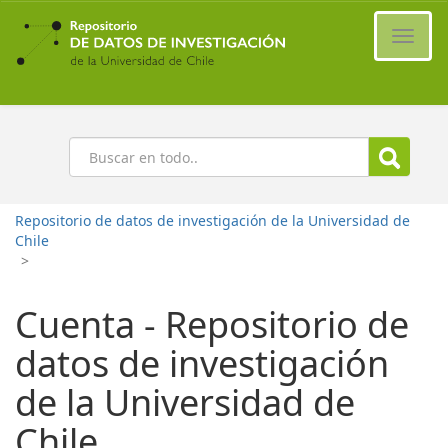
Ir
al
Cambi
contenido
naveg
principal
Buscar
Repositorio de datos de investigación de la Universidad de
Chile
>
Cuenta - Repositorio de
datos de investigación
de la Universidad de
Chile