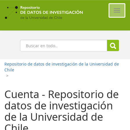
Ir
al
Cambi
contenido
naveg
principal
Buscar
Repositorio de datos de investigación de la Universidad de
Chile
>
Cuenta - Repositorio de
datos de investigación
de la Universidad de
Chile