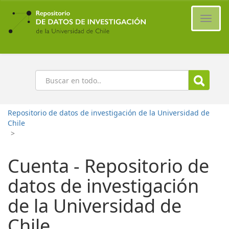
Ir
al
Cambi
contenido
naveg
principal
Buscar
Repositorio de datos de investigación de la Universidad de
Chile
>
Cuenta - Repositorio de
datos de investigación
de la Universidad de
Chile