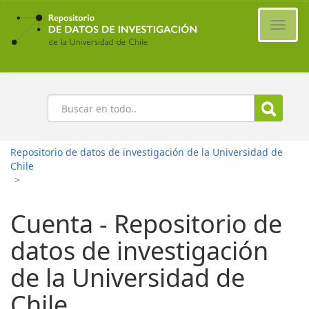
Ir
al
Cambi
contenido
naveg
principal
Buscar
Repositorio de datos de investigación de la Universidad de
Chile
>
Cuenta - Repositorio de
datos de investigación
de la Universidad de
Chile