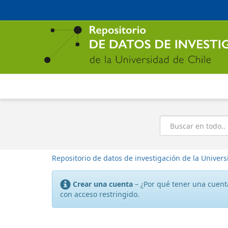
Ir
al
contenido
principal
Buscar
Repositorio de datos de investigación de la Univers
Crear una cuenta
– ¿Por qué tener una cuenta
con acceso restringido.