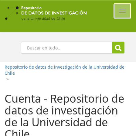
Ir
al
Cambi
contenido
naveg
principal
Buscar
Repositorio de datos de investigación de la Universidad de
Chile
>
Cuenta - Repositorio de
datos de investigación
de la Universidad de
Chile