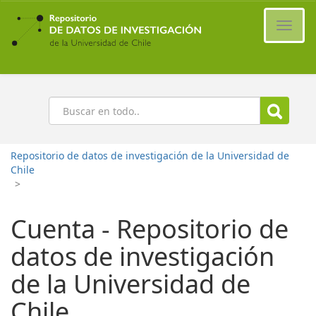
Ir
al
Cambi
contenido
naveg
principal
Buscar
Repositorio de datos de investigación de la Universidad de
Chile
>
Cuenta - Repositorio de
datos de investigación
de la Universidad de
Chile