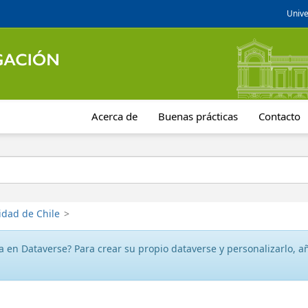
Unive
Acerca de
Buenas prácticas
Contacto
idad de Chile
>
 en Dataverse? Para crear su propio dataverse y personalizarlo, aña