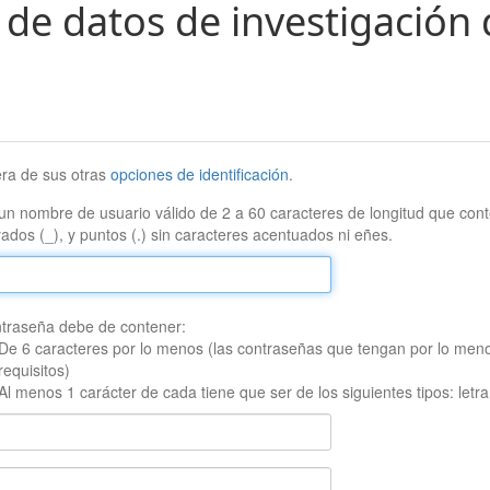
 de datos de investigación 
era de sus otras
opciones de identificación
.
un nombre de usuario válido de 2 a 60 caracteres de longitud que conte
ados (_), y puntos (.) sin caracteres acentuados ni eñes.
traseña debe de contener:
De 6 caracteres por lo menos (las contraseñas que tengan por lo men
requisitos)
Al menos 1 carácter de cada tiene que ser de los siguientes tipos: let