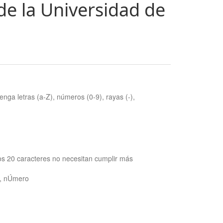
de la Universidad de
nga letras (a-Z), números (0-9), rayas (-),
os 20 caracteres no necesitan cumplir más
ra, nÚmero