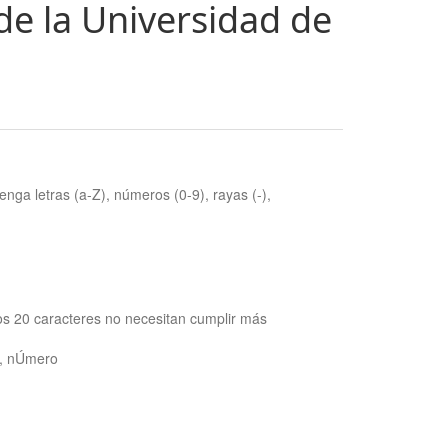
de la Universidad de
nga letras (a-Z), números (0-9), rayas (-),
os 20 caracteres no necesitan cumplir más
ra, nÚmero