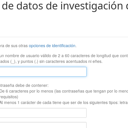
 de datos de investigación 
era de sus otras
opciones de identificación
.
un nombre de usuario válido de 2 a 60 caracteres de longitud que conte
ados (_), y puntos (.) sin caracteres acentuados ni eñes.
traseña debe de contener:
De 6 caracteres por lo menos (las contraseñas que tengan por lo men
requisitos)
Al menos 1 carácter de cada tiene que ser de los siguientes tipos: let