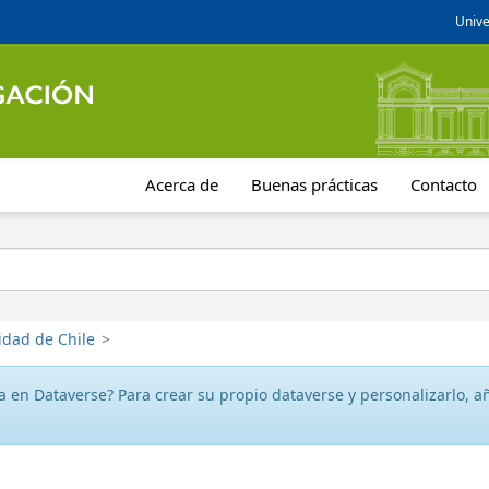
Unive
Acerca de
Buenas prácticas
Contacto
idad de Chile
>
 en Dataverse? Para crear su propio dataverse y personalizarlo, aña