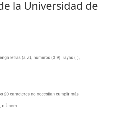
de la Universidad de
nga letras (a-Z), números (0-9), rayas (-),
os 20 caracteres no necesitan cumplir más
ra, nÚmero