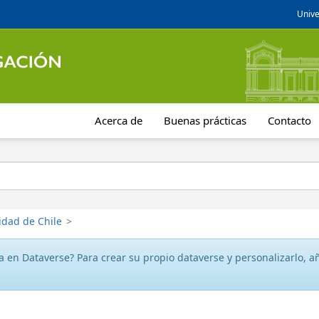
Unive
Acerca de
Buenas prácticas
Contacto
idad de Chile
>
 en Dataverse? Para crear su propio dataverse y personalizarlo, aña