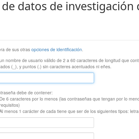
 de datos de investigación 
era de sus otras
opciones de identificación
.
un nombre de usuario válido de 2 a 60 caracteres de longitud que conte
ados (_), y puntos (.) sin caracteres acentuados ni eñes.
traseña debe de contener:
De 6 caracteres por lo menos (las contraseñas que tengan por lo men
requisitos)
Al menos 1 carácter de cada tiene que ser de los siguientes tipos: let