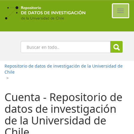
Ir
al
Cambi
contenido
naveg
principal
Buscar
Repositorio de datos de investigación de la Universidad de
Chile
>
Cuenta - Repositorio de
datos de investigación
de la Universidad de
Chile