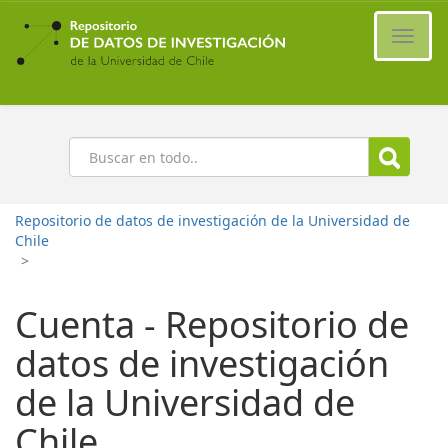
Ir
al
Cambi
contenido
naveg
principal
Buscar
Repositorio de datos de investigación de la Universidad de
Chile
>
Cuenta - Repositorio de
datos de investigación
de la Universidad de
Chile