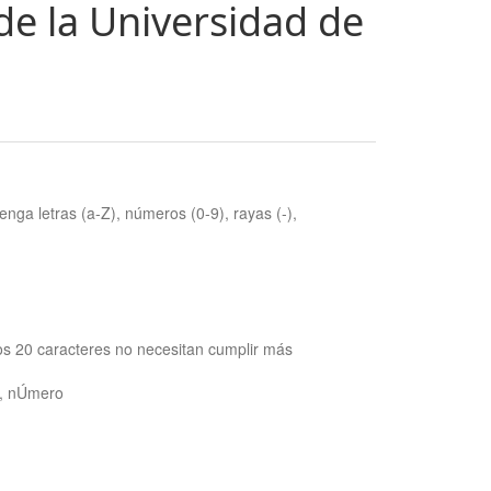
de la Universidad de
nga letras (a-Z), números (0-9), rayas (-),
os 20 caracteres no necesitan cumplir más
ra, nÚmero