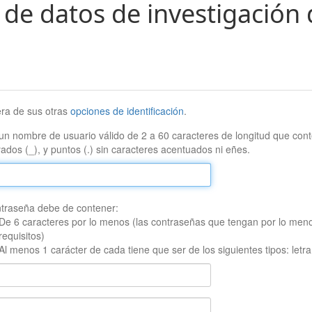
 de datos de investigación 
era de sus otras
opciones de identificación
.
un nombre de usuario válido de 2 a 60 caracteres de longitud que conte
ados (_), y puntos (.) sin caracteres acentuados ni eñes.
traseña debe de contener:
De 6 caracteres por lo menos (las contraseñas que tengan por lo men
requisitos)
Al menos 1 carácter de cada tiene que ser de los siguientes tipos: let