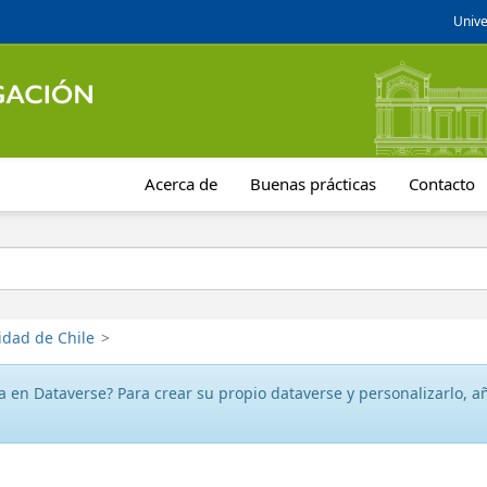
Unive
Acerca de
Buenas prácticas
Contacto
idad de Chile
>
 en Dataverse? Para crear su propio dataverse y personalizarlo, aña