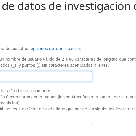
 de datos de investigación 
era de sus otras
opciones de identificación
.
un nombre de usuario válido de 2 a 60 caracteres de longitud que conte
ados (_), y puntos (.) sin caracteres acentuados ni eñes.
traseña debe de contener:
De 6 caracteres por lo menos (las contraseñas que tengan por lo men
requisitos)
Al menos 1 carácter de cada tiene que ser de los siguientes tipos: let