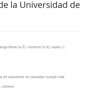
de la Universidad de
nga letras (a-Z), números (0-9), rayas (-),
os 20 caracteres no necesitan cumplir más
ra, nÚmero