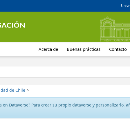
Unive
Acerca de
Buenas prácticas
Contacto
idad de Chile
>
 en Dataverse? Para crear su propio dataverse y personalizarlo, aña