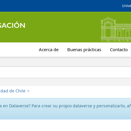
Unive
Acerca de
Buenas prácticas
Contacto
idad de Chile
>
 en Dataverse? Para crear su propio dataverse y personalizarlo, aña