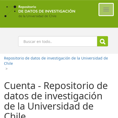
Ir
al
Cambi
contenido
naveg
principal
Buscar
Repositorio de datos de investigación de la Universidad de
Chile
>
Cuenta - Repositorio de
datos de investigación
de la Universidad de
Chile