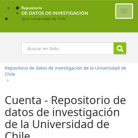
Ir
al
Cambi
contenido
naveg
principal
Buscar
Repositorio de datos de investigación de la Universidad de
Chile
>
Cuenta - Repositorio de
datos de investigación
de la Universidad de
Chile