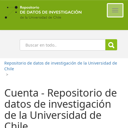
Ir
al
Cambi
contenido
naveg
principal
Buscar
Repositorio de datos de investigación de la Universidad de
Chile
>
Cuenta - Repositorio de
datos de investigación
de la Universidad de
Chile