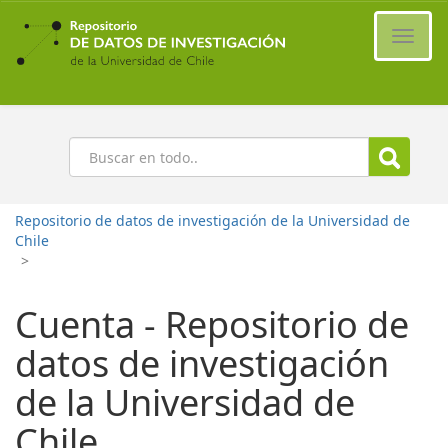
Ir
al
Cambi
contenido
naveg
principal
Buscar
Repositorio de datos de investigación de la Universidad de
Chile
>
Cuenta - Repositorio de
datos de investigación
de la Universidad de
Chile