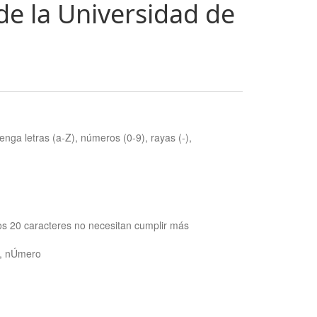
de la Universidad de
nga letras (a-Z), números (0-9), rayas (-),
os 20 caracteres no necesitan cumplir más
ra, nÚmero