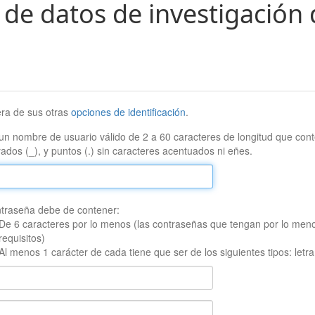
 de datos de investigación 
era de sus otras
opciones de identificación
.
un nombre de usuario válido de 2 a 60 caracteres de longitud que conte
ados (_), y puntos (.) sin caracteres acentuados ni eñes.
traseña debe de contener:
De 6 caracteres por lo menos (las contraseñas que tengan por lo men
requisitos)
Al menos 1 carácter de cada tiene que ser de los siguientes tipos: let