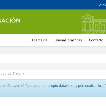
Unive
Acerca de
Buenas prácticas
Contacto
idad de Chile
>
 en Dataverse? Para crear su propio dataverse y personalizarlo, aña