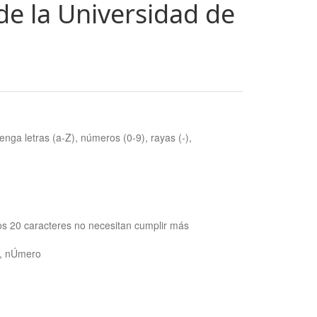
de la Universidad de
nga letras (a-Z), números (0-9), rayas (-),
os 20 caracteres no necesitan cumplir más
ra, nÚmero