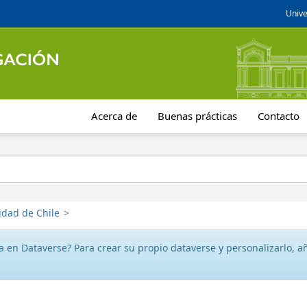
Unive
Acerca de
Buenas prácticas
Contacto
idad de Chile
>
 en Dataverse? Para crear su propio dataverse y personalizarlo, aña