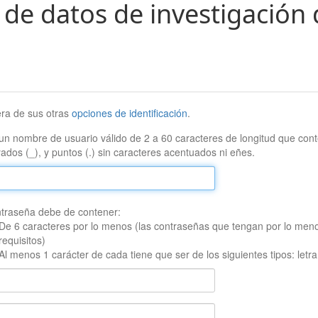
 de datos de investigación 
era de sus otras
opciones de identificación
.
un nombre de usuario válido de 2 a 60 caracteres de longitud que conte
ados (_), y puntos (.) sin caracteres acentuados ni eñes.
traseña debe de contener:
De 6 caracteres por lo menos (las contraseñas que tengan por lo men
requisitos)
Al menos 1 carácter de cada tiene que ser de los siguientes tipos: let