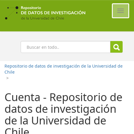
Ir
al
Cambi
contenido
naveg
principal
Buscar
Repositorio de datos de investigación de la Universidad de
Chile
>
Cuenta - Repositorio de
datos de investigación
de la Universidad de
Chile