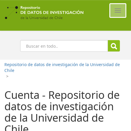
Ir
al
Cambi
contenido
naveg
principal
Buscar
Repositorio de datos de investigación de la Universidad de
Chile
>
Cuenta - Repositorio de
datos de investigación
de la Universidad de
Chile