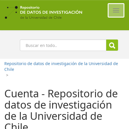
Ir
al
Cambi
contenido
naveg
principal
Buscar
Repositorio de datos de investigación de la Universidad de
Chile
>
Cuenta - Repositorio de
datos de investigación
de la Universidad de
Chile