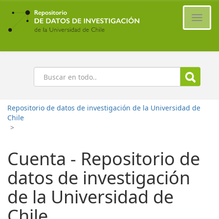
Ir
al
Cambi
contenido
naveg
principal
Buscar
Repositorio de datos de investigación de la Universidad de
Chile
>
Cuenta - Repositorio de
datos de investigación
de la Universidad de
Chile