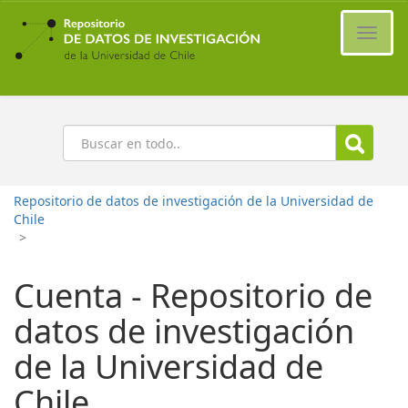
Ir
al
Cambi
contenido
naveg
principal
Buscar
Repositorio de datos de investigación de la Universidad de
Chile
>
Cuenta - Repositorio de
datos de investigación
de la Universidad de
Chile