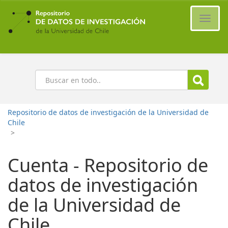
Ir
al
Cambi
contenido
naveg
principal
Buscar
Repositorio de datos de investigación de la Universidad de
Chile
>
Cuenta - Repositorio de
datos de investigación
de la Universidad de
Chile