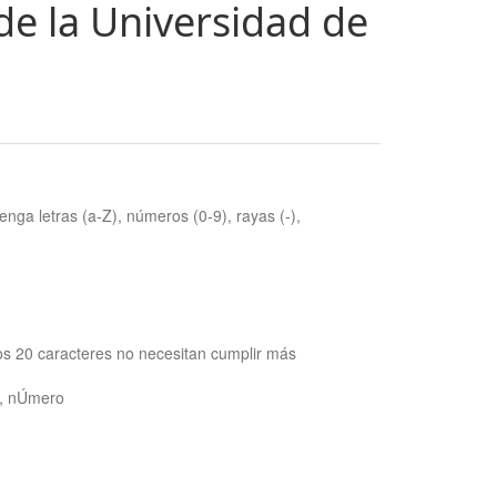
de la Universidad de
nga letras (a-Z), números (0-9), rayas (-),
os 20 caracteres no necesitan cumplir más
ra, nÚmero