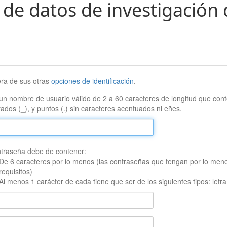
 de datos de investigación 
era de sus otras
opciones de identificación
.
un nombre de usuario válido de 2 a 60 caracteres de longitud que conte
ados (_), y puntos (.) sin caracteres acentuados ni eñes.
traseña debe de contener:
De 6 caracteres por lo menos (las contraseñas que tengan por lo men
requisitos)
Al menos 1 carácter de cada tiene que ser de los siguientes tipos: let