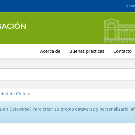
Unive
Acerca de
Buenas prácticas
Contacto
idad de Chile
>
 en Dataverse? Para crear su propio dataverse y personalizarlo, aña