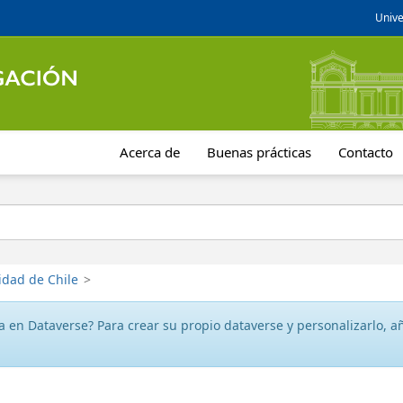
Unive
Acerca de
Buenas prácticas
Contacto
idad de Chile
>
 en Dataverse? Para crear su propio dataverse y personalizarlo, aña