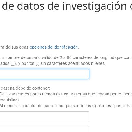
 de datos de investigación 
era de sus otras
opciones de identificación
.
un nombre de usuario válido de 2 a 60 caracteres de longitud que conte
ados (_), y puntos (.) sin caracteres acentuados ni eñes.
traseña debe de contener:
De 6 caracteres por lo menos (las contraseñas que tengan por lo men
requisitos)
Al menos 1 carácter de cada tiene que ser de los siguientes tipos: let