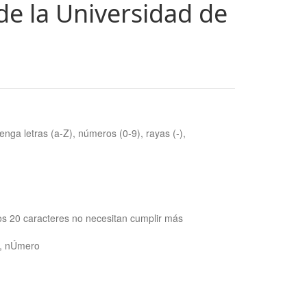
de la Universidad de
nga letras (a-Z), números (0-9), rayas (-),
os 20 caracteres no necesitan cumplir más
ra, nÚmero