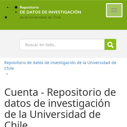
Ir
al
Cambi
contenido
naveg
principal
Buscar
Repositorio de datos de investigación de la Universidad de
Chile
>
Cuenta - Repositorio de
datos de investigación
de la Universidad de
Chile