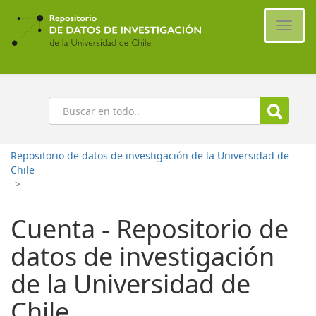
Ir
al
Cambi
contenido
naveg
principal
Buscar
Repositorio de datos de investigación de la Universidad de
Chile
>
Cuenta - Repositorio de
datos de investigación
de la Universidad de
Chile