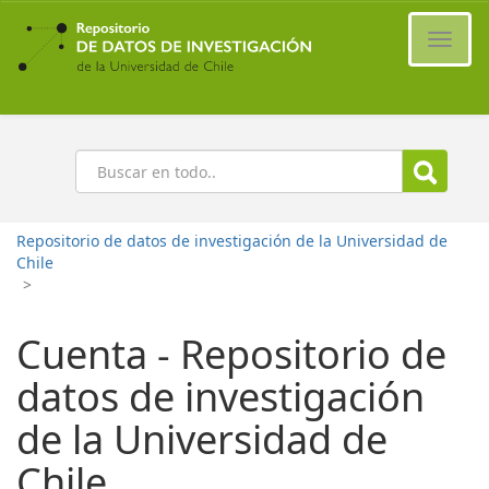
Ir
al
Cambi
contenido
naveg
principal
Buscar
Repositorio de datos de investigación de la Universidad de
Chile
>
Cuenta - Repositorio de
datos de investigación
de la Universidad de
Chile