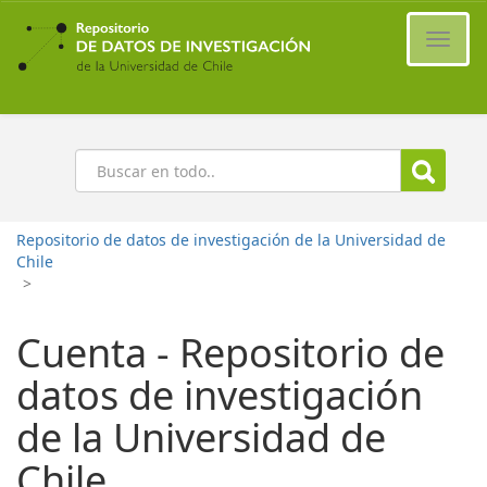
Ir
al
Cambi
contenido
naveg
principal
Buscar
Repositorio de datos de investigación de la Universidad de
Chile
>
Cuenta - Repositorio de
datos de investigación
de la Universidad de
Chile