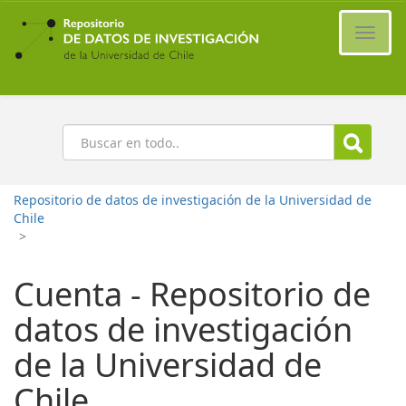
Ir
al
Cambi
contenido
naveg
principal
Buscar
Repositorio de datos de investigación de la Universidad de
Chile
>
Cuenta - Repositorio de
datos de investigación
de la Universidad de
Chile