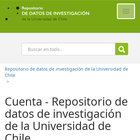
Ir
al
Cambi
contenido
naveg
principal
Buscar
Repositorio de datos de investigación de la Universidad de
Chile
>
Cuenta - Repositorio de
datos de investigación
de la Universidad de
Chile